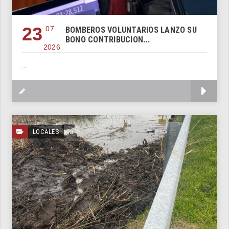
23
07
BOMBEROS VOLUNTARIOS LANZO SU
BONO CONTRIBUCION...
2026
...
M
LOCALES