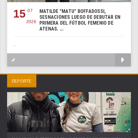
15
07
MATILDE "MATU" BOFFADOSSI,
SESNACIONES LUEGO DE DEBUTAR EN
2026
PRIMERA DEL FÚTBOL FEMENIO DE
ATENAS. ...
...
M
DEPORTE