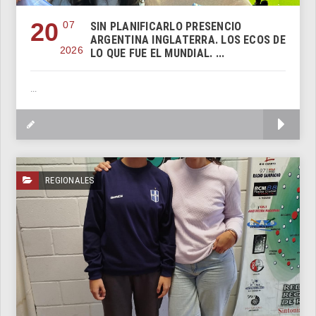
20
07
SIN PLANIFICARLO PRESENCIO
ARGENTINA INGLATERRA. LOS ECOS DE
2026
LO QUE FUE EL MUNDIAL. ...
...
M
REGIONALES