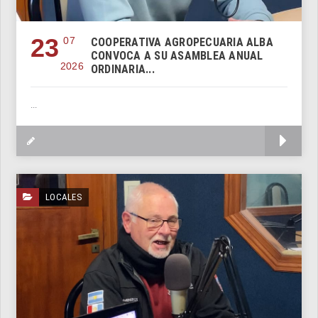
23
07
COOPERATIVA AGROPECUARIA ALBA
CONVOCA A SU ASAMBLEA ANUAL
2026
ORDINARIA...
...
M
LOCALES