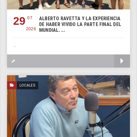
29
07
ALBERTO RAVETTA Y LA EXPERIENCIA
DE HABER VIVIDO LA PARTE FINAL DEL
2026
MUNDIAL. ...
...
M
LOCALES