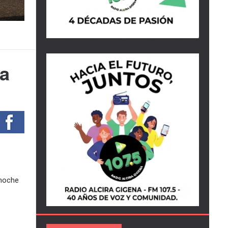
na
 noche