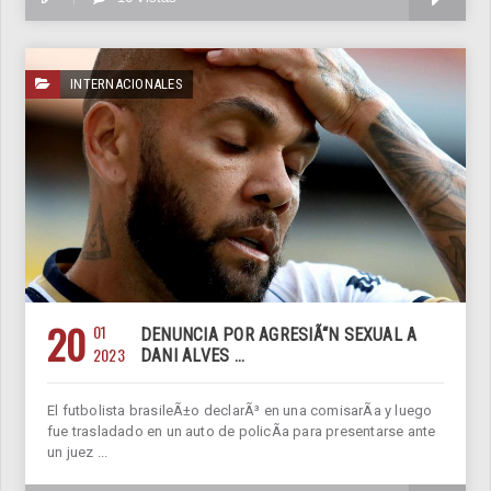
INTERNACIONALES
20
01
DENUNCIA POR AGRESIÃ“N SEXUAL A
2023
DANI ALVES ...
El futbolista brasileÃ±o declarÃ³ en una comisarÃ­a y luego
fue trasladado en un auto de policÃ­a para presentarse ante
un juez ...