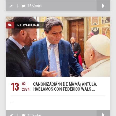
M
16 vistas
INTERNACIONALES
13
02
CANONIZACIÃ³N DE MAMÃ¡ ANTULA,
2024
HABLAMOS CON FEDERICO WALS ...
...
M
16 vistas