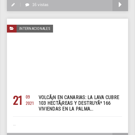
M
16 vistas
INTERNACIONALES
21
09
VOLCÃ¡N EN CANARIAS: LA LAVA CUBRE
2021
103 HECTÃ¡REAS Y DESTRUYÃ³ 166
VIVIENDAS EN LA PALMA...
...