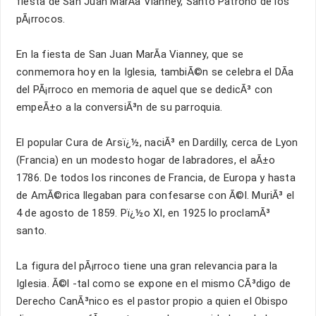
fiesta de San Juan MarÃ­a Vianney, Santo Patrono de los
pÃ¡rrocos.
En la fiesta de San Juan MarÃ­a Vianney, que se
conmemora hoy en la Iglesia, tambiÃ©n se celebra el DÃ­a
del PÃ¡rroco en memoria de aquel que se dedicÃ³ con
empeÃ±o a la conversiÃ³n de su parroquia.
El popular Cura de Arsï¿½, naciÃ³ en Dardilly, cerca de Lyon
(Francia) en un modesto hogar de labradores, el aÃ±o
1786. De todos los rincones de Francia, de Europa y hasta
de AmÃ©rica llegaban para confesarse con Ã©l. MuriÃ³ el
4 de agosto de 1859. Pï¿½o XI, en 1925 lo proclamÃ³
santo.
La figura del pÃ¡rroco tiene una gran relevancia para la
Iglesia. Ã©l -tal como se expone en el mismo CÃ³digo de
Derecho CanÃ³nico es el pastor propio a quien el Obispo