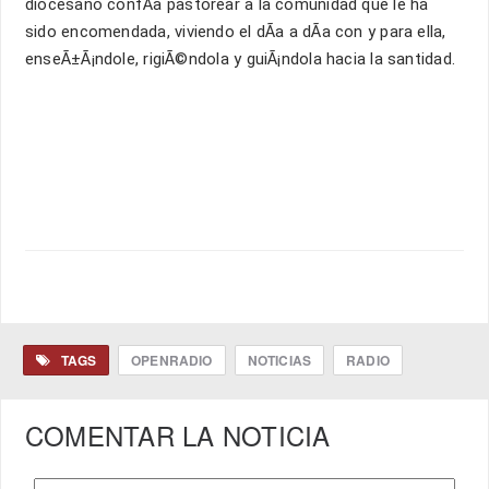
diocesano confÃ­a pastorear a la comunidad que le ha
sido encomendada, viviendo el dÃ­a a dÃ­a con y para ella,
enseÃ±Ã¡ndole, rigiÃ©ndola y guiÃ¡ndola hacia la santidad.
TAGS
OPENRADIO
NOTICIAS
RADIO
COMENTAR LA NOTICIA